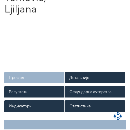
Ljiljana
Профил
Детаљније
Резултати
Секундарна ауторства
Индикатори
Статистике