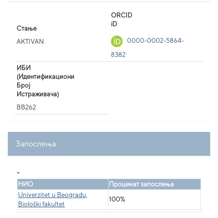
ORCID
iD
Стање
0000-0002-5864-
AKTIVAN
8382
ИБИ
(Идентификациони
Број
Истраживача)
BB262
Запослења
_
НИО
Проценат запослења
Univerzitet u Beogradu,
100%
Biološki fakultet