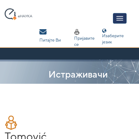
Skip
navigation
Изаберите
Пријавите
Питајте Ви
језик
се
Истраживачи
Tomović,