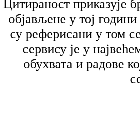
Цитираност приказује бр
објављене у тој години 
су реферисани у том с
сервису је у највећем
обухвата и радове к
с