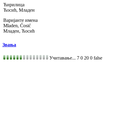
Ћирилица
Ћосић, Младен
Варијанте имена
Mladen, Ćosić
Младен, Ћосић
Звања
Учитавање...
7
0
20
0
false