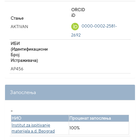
ORCID
iD
Стање
0000-0002-2581-
AKTIVAN
2692
ИБИ
(Идентификациони
Број
Истраживача)
AP456
Запослења
_
НИО
Проценат запослења
Institut za ispitivanje
100%
materijala a.d. Beograd