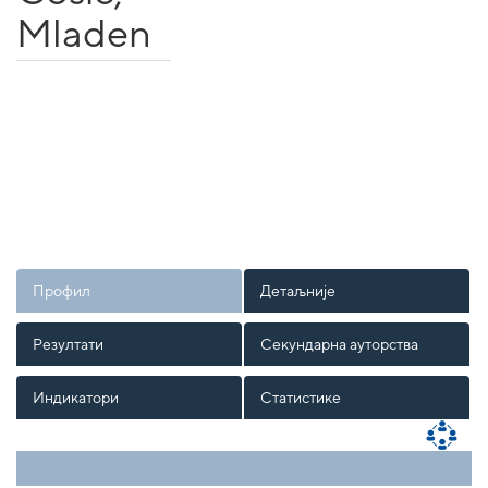
Mladen
Профил
Детаљније
Резултати
Секундарна ауторства
Индикатори
Статистике