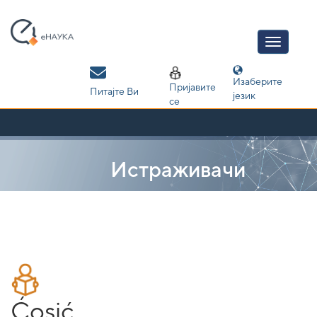
Skip
navigation
Изаберите
Пријавите
Питајте Ви
језик
се
Истраживачи
Ćosić,