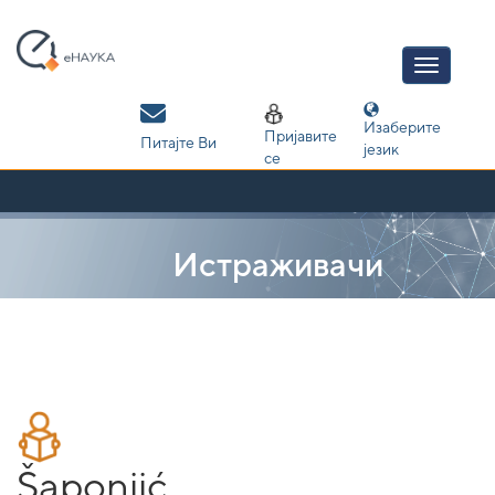
Skip
navigation
Изаберите
Пријавите
Питајте Ви
језик
се
Истраживачи
Šaponjić,