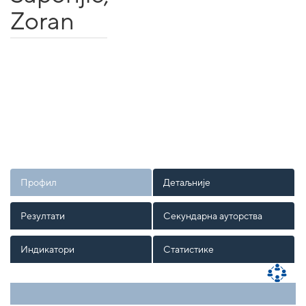
Zoran
Профил
Детаљније
Резултати
Секундарна ауторства
Индикатори
Статистике