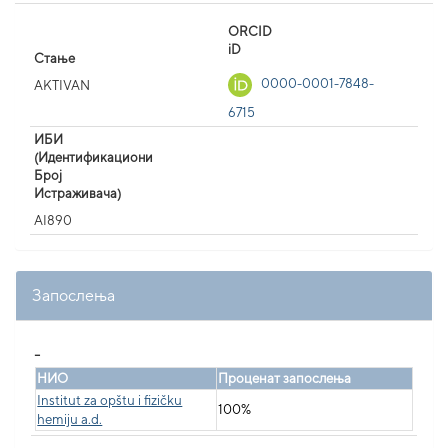
ORCID
iD
Стање
0000-0001-7848-
AKTIVAN
6715
ИБИ
(Идентификациони
Број
Истраживача)
AI890
Запослења
_
НИО
Проценат запослења
Institut za opštu i fizičku
100%
hemiju a.d.