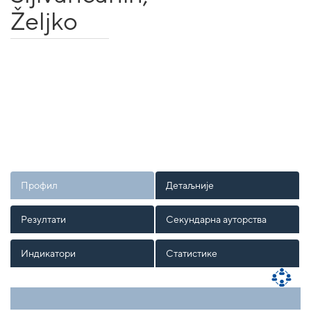
Željko
Профил
Детаљније
Резултати
Секундарна ауторства
Индикатори
Статистике