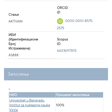
ORCID
iD
Стање
0000-0001-8575-
AKTIVAN
2575
ИБИ
(Идентификациони
Scopus
Број
ID
Истраживача)
6603697305
AS888
Запослења
_
НИО
Проценат запослења
Univerzitet u Beogradu,
Institut za nuklearne nauke
100%
Vinča