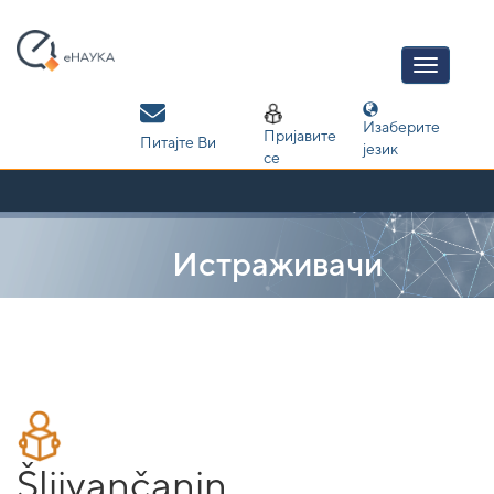
Skip
navigation
Изаберите
Пријавите
Питајте Ви
језик
се
Истраживачи
Šljivančanin,