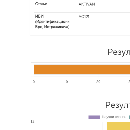
Стање
AKTIVAN
ИБИ
AO121
(Идентификациони
Број Истраживача)
Резул
Резул