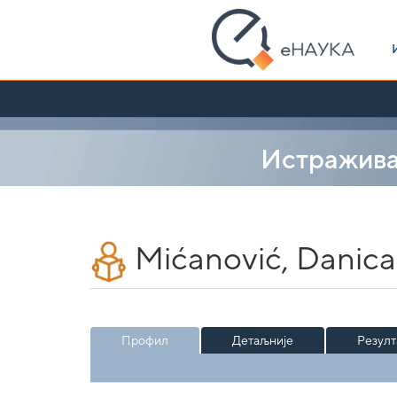
Skip
navigation
Истражив
Mićanović, Danica
Профил
Детаљније
Резулт