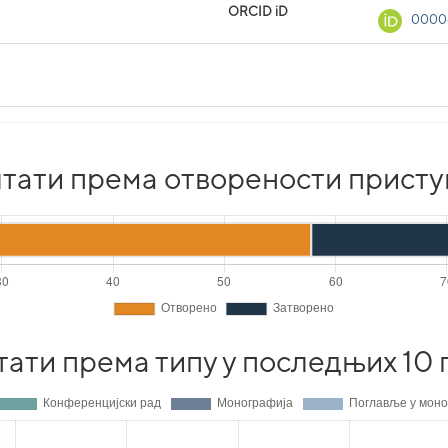
ORCID iD
0000-
тати према отворености присту
тати према типу у последњих 10 