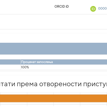
ORCID iD
0000
Проценат запослења
100%
тати према отворености присту