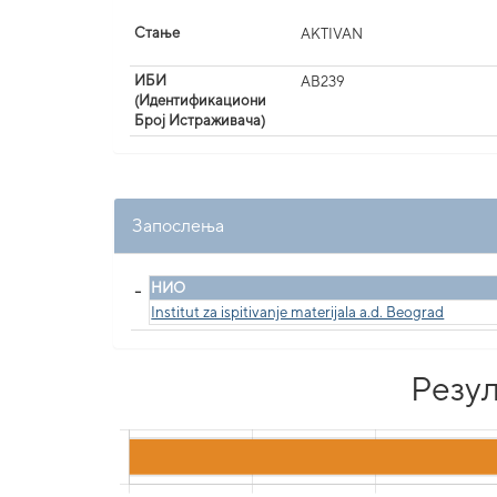
Стање
AKTIVAN
ИБИ
AB239
(Идентификациони
Број Истраживача)
Запослења
_
НИО
Institut za ispitivanje materijala a.d. Beograd
Резул