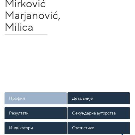
Mirković
Marjanović,
Milica
Профил
Детаљније
Резултати
Секундарна ауторства
Индикатори
Статистике