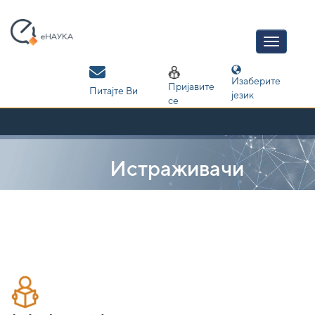
Skip
navigation
Изаберите
Пријавите
Питајте Ви
језик
се
Истраживачи