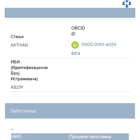
ORCID
iD
Стање
0000-0001-6023-
AKTIVAN
8414
ИБИ
(Идентификациони
Број
Истраживача)
AB239
Запослења
_
НИО
Проценат запослења