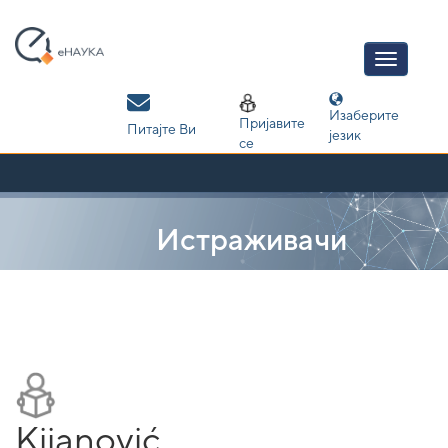
Skip
navigation
Изаберите
Пријавите
Питајте Ви
језик
се
Истраживачи
Kijanović,