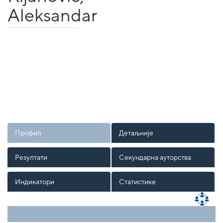
Aleksandar
Профил
Детаљније
Резултати
Секундарна ауторства
Индикатори
Статистике