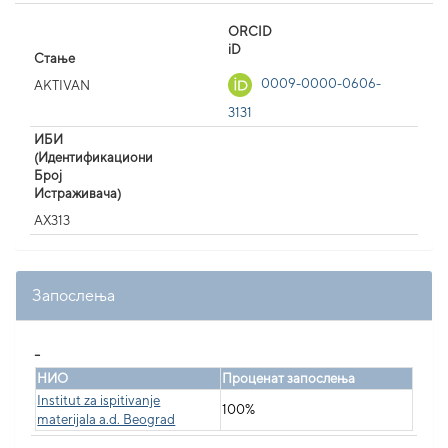
ORCID
iD
Стање
0009-0000-0606-
AKTIVAN
3131
ИБИ
(Идентификациони
Број
Истраживача)
AX313
Запослења
_
НИО
Проценат запослења
Institut za ispitivanje
100%
materijala a.d. Beograd