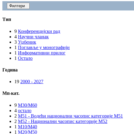
Филтери
Тип
9
Конференцијски рад
4
Научни чланак
3
Уџбеник
1
Поглавље у монографији
1
Информативни прилог
1
Остало
Година
19
2000 - 2027
Мп-кат.
9
M30/M60
4
остало
2
M51 - Водећи национални часопис категорије M51
2
M52 - Национални часопис категорије M52
1
M10/M40
1
M20/M50