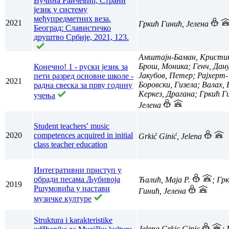
Вучина Раичевић, Страни
језик у систему
међупредметних веза.
2021
Гркић Гинић, Јелена
Београд: Славистичко
друштво Србије, 2021, 123.
Амштајн-Баман, Кристи
Брош, Моника; Генч, Дан
Конечно! 1 - руски језик за
Јакубов, Петер; Рајхерт-
пети разред основне школе -
2021
Боровски, Гизела; Валах, 
радна свеска за прву годину
Керкез, Драгана; Гркић Г
учења
Јелена
Student teachersʹ music
2020
competences acquired in initial
Grkić Ginić, Jelena
class teacher education
Интегративни приступ у
обради песама Љубивоја
Ћалић, Маја Р.
; Гр
2019
Ршумовића у настави
Гинић, Јелена
музичке културе
Struktura i karakteristike
Jelena Grkic Ginic
; 