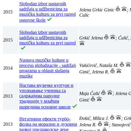
Slobodan izbor nastavnih
sadržaja u udžbenicima za
Jelena Grkic Ginic
; 
2015
muzičku kulturu za prvi razred
Calic
osnovne škole
Slobodan izbor nastavnih
sadržaja u udžbenicima za
Grkić Jelena
; Ćalić
2015
muzičku kulturu za prvi razred
Nastava muzičke kulture u
procesu globalizacije - sadržaji
Vukićević, Nataša M.
2014
programa u oblasti slušanja
Ginić, Jelena R.
muzike
Настава музичке културе и
упознавање ученика са
Maja Ćalić
; Jelena 
садржајима народне
2013
Ginić
традиције у млађим
разредима основне школе
Đokić, Milica J.
; Grk
Негативни ефекти турбо-
2013
фолка на морални и духовни
Jelena R.
; Stanojević
развој предшколске деце