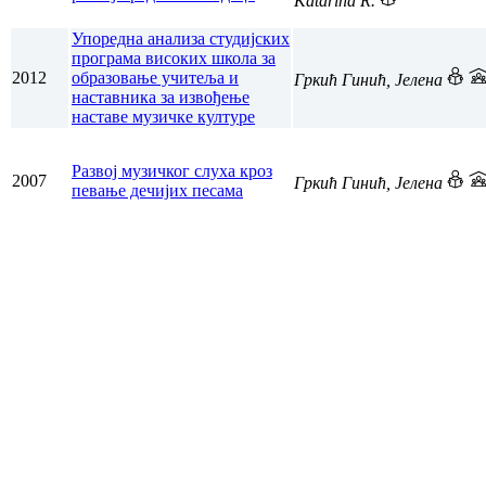
Katarina R.
Упоредна анализа студијских
програма високих школа за
2012
образовање учитеља и
Гркић Гинић, Јелена
наставника за извођење
наставе музичке културе
Развој музичког слуха кроз
2007
Гркић Гинић, Јелена
певање дечијих песама