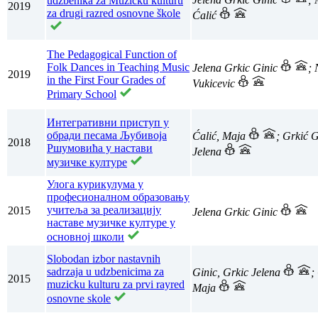
udžbenika za Muzičku kulturu
2019
za drugi razred osnovne škole
Ćalić
The Pedagogical Function of
Folk Dances in Teaching Music
Jelena Grkic Ginic
; 
2019
in the First Four Grades of
Vukicevic
Primary School
Интегративни приступ у
обради песама Љубивоја
Ćalić, Maja
; Grkić G
2018
Ршумовића у настави
Jelena
музичке културе
Улога курикулума у
професионалном образовању
учитеља за реализацију
2015
Jelena Grkic Ginic
наставе музичке културе у
основној школи
Slobodan izbor nastavnih
sadrzaja u udzbenicima za
Ginic, Grkic Jelena
;
2015
muzicku kulturu za prvi rayred
Maja
osnovne skole