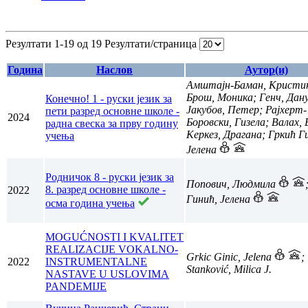
Резултати 1-19 од 19
Резултати/страница
Година
Наслов
Аутор(и)
Амштајн-Баман, Кристи
Брош, Моника; Генч, Дан
Конечно! 1 - руски језик за
Јакубов, Петер; Рајхерт-
пети разред основне школе -
2024
Боровски, Гизела; Валах, 
радна свеска за прву годину
Керкез, Драгана; Гркић Г
учења
Јелена
Родничок 8 - руски језик за
Попович, Людмила
8. разред основне школе -
2022
Гинић, Јелена
осма година учења
MOGUĆNOSTI I KVALITET
REALIZACIJE VOKALNO-
Grkic Ginic, Jelena
;
2022
INSTRUMENTALNE
Stanković, Milica J.
NASTAVE U USLOVIMA
PANDEMIJE