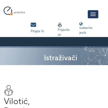
Skip
navigation
Izaberite
Prijavite
Pitajte Vi
jezik
se
Istraživači
Vilotić,