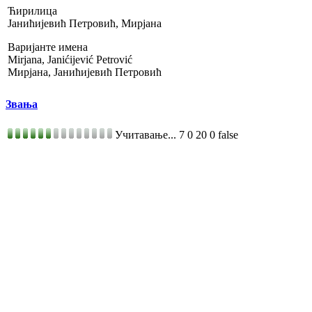
Ћирилица
Јанићијевић Петровић, Мирјана
Варијанте имена
Mirjana, Janićijević Petrović
Мирјана, Јанићијевић Петровић
Звања
Учитавање...
7
0
20
0
false