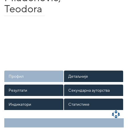
Teodora
Профил
Детаљније
Резултати
Секундарна ауторства
Индикатори
Статистике