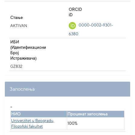
ORCID
iD
Стање
0000-0002-9301-
AKTIVAN
6380
ИБИ
(Идентификациони
Број
Истраживача)
GZ832
Запослења
_
НИО
Проценат запослења
Univerzitet u Beogradu,
100%
Filozofski fakultet