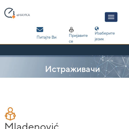
Skip
navigation
Изаберите
Пријавите
Питајте Ви
језик
се
Истраживачи
Mladenović,