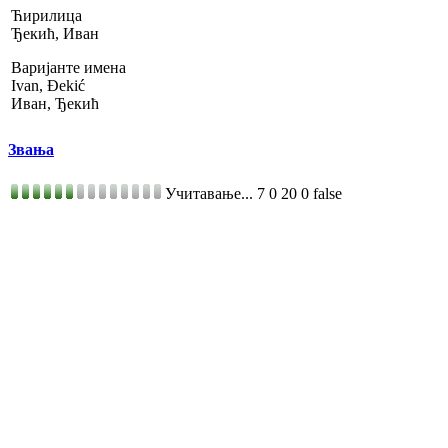
Ћирилица
Ђекић, Иван
Варијанте имена
Ivan, Đekić
Иван, Ђекић
Звања
Учитавање...
7
0
20
0
false