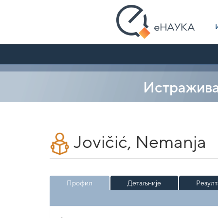
Skip
navigation
Истражив
Jovičić, Nemanja
Профил
Детаљније
Резулт