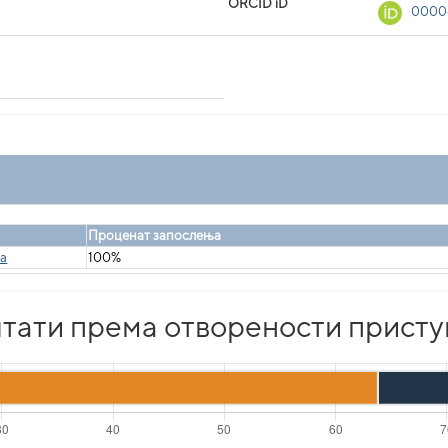
ORCID iD
0000
Проценат запослења
ka
100%
тати према отворености присту