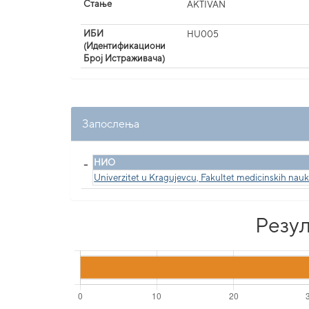
Стање
AKTIVAN
ИБИ
HU005
(Идентификациони
Број Истраживача)
Запослења
_
НИО
Univerzitet u Kragujevcu, Fakultet medicinskih nau
Резул