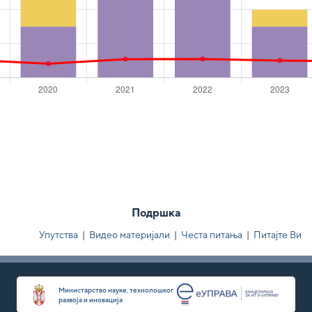
Подршка
Упутства
|
Видео материјали
|
Честа питања
|
Питајте Ви
Министарство науке, технолошког
развоја и иновација