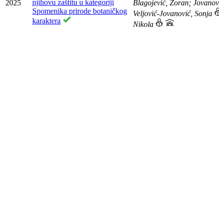
njihovu zaštitu u kategoriji
2025
Blagojević, Zoran; Jovanov
Spomenika prirode botaničkog
Veljović-Jovanović, Sonja
karaktera
Nikola