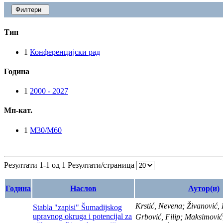
Филтери
Тип
1
Конференцијски рад
Година
1
2000 - 2027
Мп-кат.
1
M30/M60
Резултати 1-1 од 1
Резултати/страница
Година
Наслов
Аутор(и)
Krstić, Nevena; Živanović, 
Stabla "zapisi" Šumadijskog
upravnog okruga i potencijal za
Grbović, Filip; Maksimović