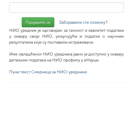
Заборавили сте лозинку?
НИО уредник је одговоран за тачност и квалитет података
у оквиру своје НИО, укључујући и податке о научним
резултатима које су поставили истраживачи.
Име овлашћеног НИО уредника јавно је доступно у оквиру
детаљних података на НИО профилу у еНауци.
Пуни текст Смерница за НИО-уреднике