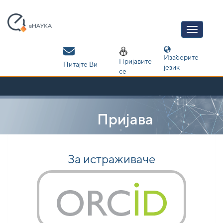
Skip
navigation
Изаберите
Пријавите
Питајте Ви
језик
се
Пријава
За истраживаче