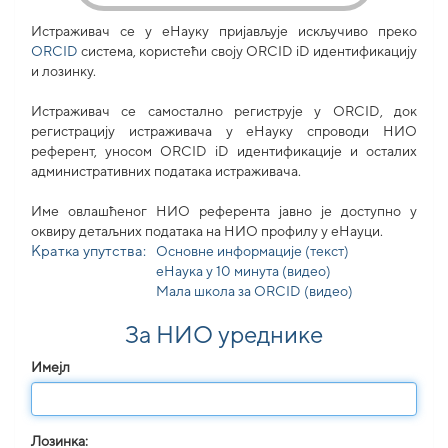
Истраживач се у еНауку пријављује искључиво преко
ORCID
система, користећи своjу ORCID iD идентификацију
и лозинку.
Истраживач се самостално региструје у ORCID, док
регистрацију истраживача у еНауку спроводи НИО
референт, уносом ORCID iD идентификације и осталих
административних података истраживача.
Име овлашћеног НИО референта јавно је доступно у
оквиру детаљних података на НИО профилу у еНауци.
Кратка упутства:
Основне информације (текст)
еНаука у 10 минута (видео)
Мала школа за ORCID (видео)
За НИО уреднике
Имејл
Лозинка: