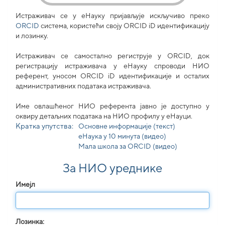
Истраживач се у еНауку пријављује искључиво преко
ORCID
система, користећи своjу ORCID iD идентификацију
и лозинку.
Истраживач се самостално региструје у ORCID, док
регистрацију истраживача у еНауку спроводи НИО
референт, уносом ORCID iD идентификације и осталих
административних података истраживача.
Име овлашћеног НИО референта јавно је доступно у
оквиру детаљних података на НИО профилу у еНауци.
Кратка упутства:
Основне информације (текст)
еНаука у 10 минута (видео)
Мала школа за ORCID (видео)
За НИО уреднике
Имејл
Лозинка: