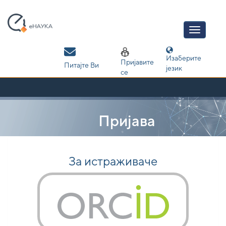
Skip
navigation
Изаберите
Пријавите
Питајте Ви
језик
се
Пријава
За истраживаче