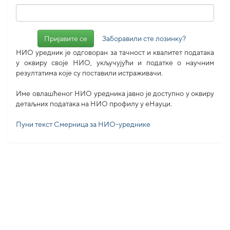
Заборавили сте лозинку?
НИО уредник је одговоран за тачност и квалитет података
у оквиру своје НИО, укључујући и податке о научним
резултатима које су поставили истраживачи.
Име овлашћеног НИО уредника јавно је доступно у оквиру
детаљних података на НИО профилу у еНауци.
Пуни текст Смерница за НИО-уреднике