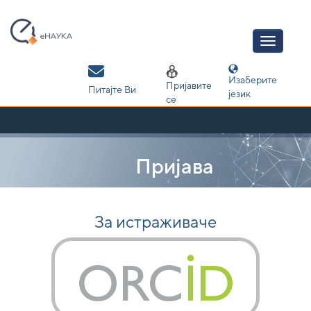
Skip
navigation
Изаберите
Пријавите
Питајте Ви
језик
се
Пријава
За истраживаче