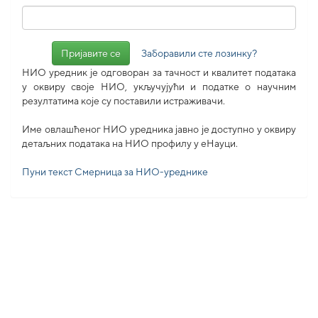
Заборавили сте лозинку?
НИО уредник је одговоран за тачност и квалитет података
у оквиру своје НИО, укључујући и податке о научним
резултатима које су поставили истраживачи.
Име овлашћеног НИО уредника јавно је доступно у оквиру
детаљних података на НИО профилу у еНауци.
Пуни текст Смерница за НИО-уреднике