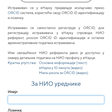
Истраживач се у еНауку пријављује искључиво преко
ORCID
система, користећи своjу ORCID iD идентификацију
и лозинку.
Истраживач се самостално региструје у ORCID, док
регистрацију истраживача у еНауку спроводи НИО
референт, уносом ORCID iD идентификације и осталих
административних података истраживача.
Име овлашћеног НИО референта јавно је доступно у
оквиру детаљних података на НИО профилу у еНауци.
Кратка упутства:
Основне информације (текст)
еНаука у 10 минута (видео)
Мала школа за ORCID (видео)
За НИО уреднике
Имејл
Лозинка: