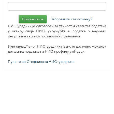
Заборавили сте лозинку?
НИО уредник је одговоран за тачност и квалитет података
у оквиру своје НИО, укључујући и податке о научним
резултатима које су поставили истраживачи.
Име овлашћеног НИО уредника јавно је доступно у оквиру
детаљних података на НИО профилу у еНауци.
Пуни текст Смерница за НИО-уреднике