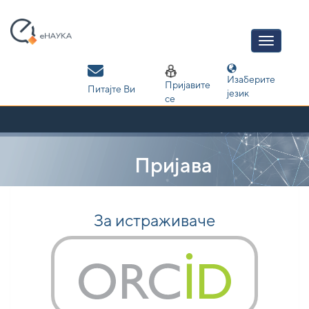
Skip
navigation
Изаберите
Пријавите
Питајте Ви
језик
се
Пријава
За истраживаче