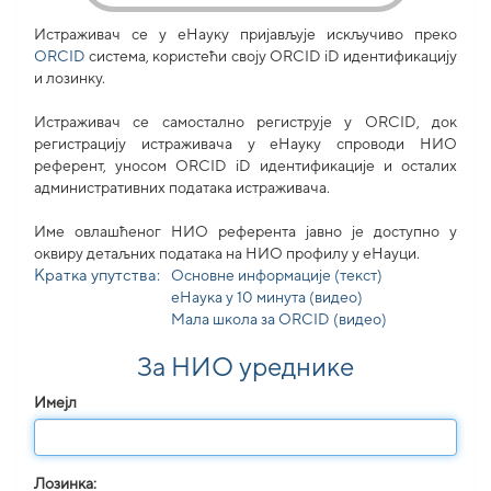
Истраживач се у еНауку пријављује искључиво преко
ORCID
система, користећи своjу ORCID iD идентификацију
и лозинку.
Истраживач се самостално региструје у ORCID, док
регистрацију истраживача у еНауку спроводи НИО
референт, уносом ORCID iD идентификације и осталих
административних података истраживача.
Име овлашћеног НИО референта јавно је доступно у
оквиру детаљних података на НИО профилу у еНауци.
Кратка упутства:
Основне информације (текст)
еНаука у 10 минута (видео)
Мала школа за ORCID (видео)
За НИО уреднике
Имејл
Лозинка: