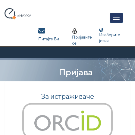
Skip
navigation
Изаберите
Пријавите
Питајте Ви
језик
се
Пријава
За истраживаче