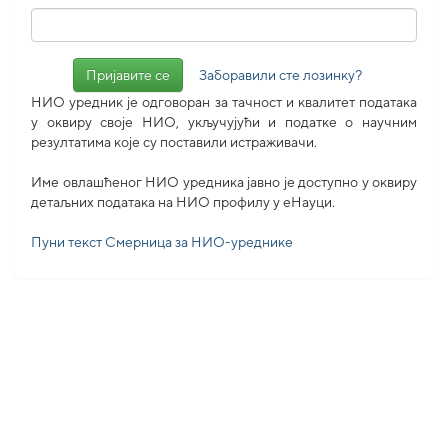
Заборавили сте лозинку?
НИО уредник је одговоран за тачност и квалитет података
у оквиру своје НИО, укључујући и податке о научним
резултатима које су поставили истраживачи.
Име овлашћеног НИО уредника јавно је доступно у оквиру
детаљних података на НИО профилу у еНауци.
Пуни текст Смерница за НИО-уреднике