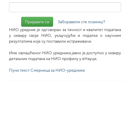
Заборавили сте лозинку?
НИО уредник је одговоран за тачност и квалитет података
у оквиру своје НИО, укључујући и податке о научним
резултатима које су поставили истраживачи.
Име овлашћеног НИО уредника јавно је доступно у оквиру
детаљних података на НИО профилу у еНауци.
Пуни текст Смерница за НИО-уреднике