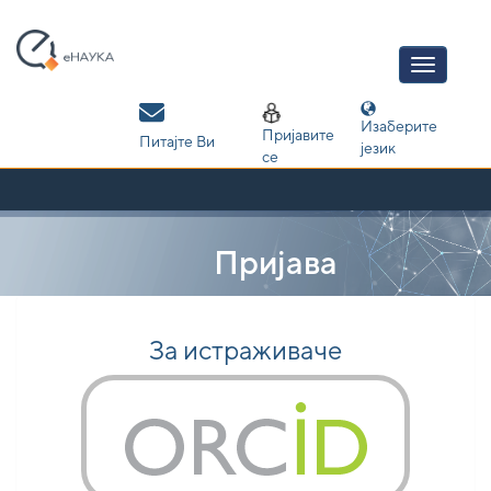
Skip
navigation
Изаберите
Пријавите
Питајте Ви
језик
се
Пријава
За истраживаче