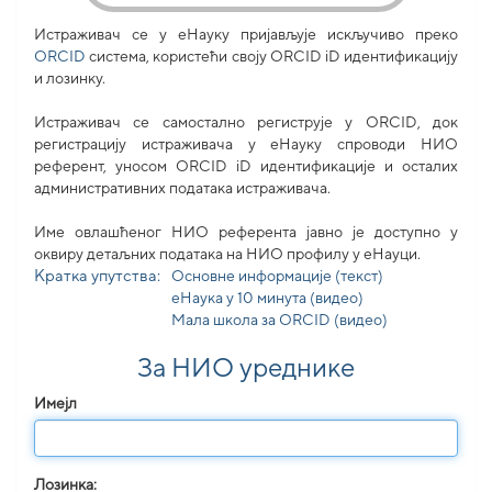
Истраживач се у еНауку пријављује искључиво преко
ORCID
система, користећи своjу ORCID iD идентификацију
и лозинку.
Истраживач се самостално региструје у ORCID, док
регистрацију истраживача у еНауку спроводи НИО
референт, уносом ORCID iD идентификације и осталих
административних података истраживача.
Име овлашћеног НИО референта јавно је доступно у
оквиру детаљних података на НИО профилу у еНауци.
Кратка упутства:
Основне информације (текст)
еНаука у 10 минута (видео)
Мала школа за ORCID (видео)
За НИО уреднике
Имејл
Лозинка: