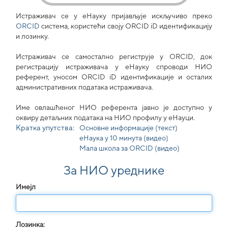
Истраживач се у еНауку пријављује искључиво преко
ORCID
система, користећи своjу ORCID iD идентификацију
и лозинку.
Истраживач се самостално региструје у ORCID, док
регистрацију истраживача у еНауку спроводи НИО
референт, уносом ORCID iD идентификације и осталих
административних података истраживача.
Име овлашћеног НИО референта јавно је доступно у
оквиру детаљних података на НИО профилу у еНауци.
Кратка упутства:
Основне информације (текст)
еНаука у 10 минута (видео)
Мала школа за ORCID (видео)
За НИО уреднике
Имејл
Лозинка: