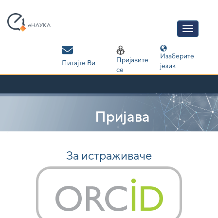
Skip
navigation
Изаберите
Пријавите
Питајте Ви
језик
се
Пријава
За истраживаче