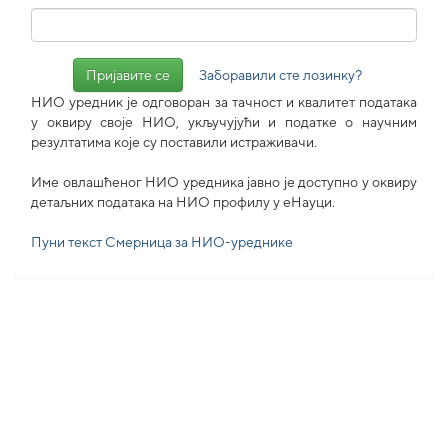
Заборавили сте лозинку?
НИО уредник је одговоран за тачност и квалитет података
у оквиру своје НИО, укључујући и податке о научним
резултатима које су поставили истраживачи.
Име овлашћеног НИО уредника јавно је доступно у оквиру
детаљних података на НИО профилу у еНауци.
Пуни текст Смерница за НИО-уреднике