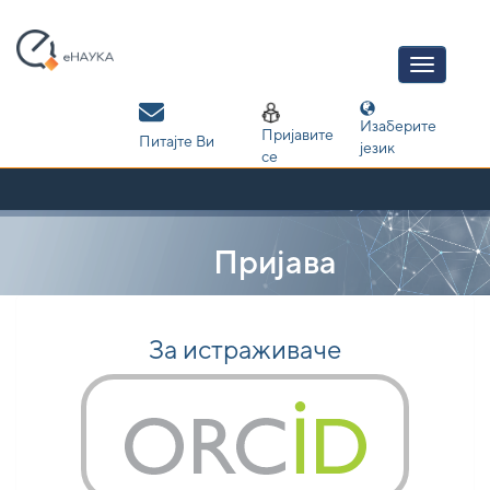
Skip
navigation
Изаберите
Пријавите
Питајте Ви
језик
се
Пријава
За истраживаче