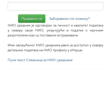
Заборавили сте лозинку?
НИО уредник је одговоран за тачност и квалитет података
у оквиру своје НИО, укључујући и податке о научним
резултатима које су поставили истраживачи.
Име овлашћеног НИО уредника јавно је доступно у оквиру
детаљних података на НИО профилу у еНауци.
Пуни текст Смерница за НИО-уреднике