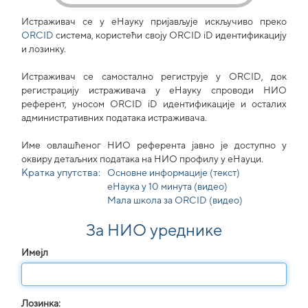
Истраживач се у еНауку пријављује искључиво преко
ORCID
система, користећи своjу ORCID iD идентификацију
и лозинку.
Истраживач се самостално региструје у ORCID, док
регистрацију истраживача у еНауку спроводи НИО
референт, уносом ORCID iD идентификације и осталих
административних података истраживача.
Име овлашћеног НИО референта јавно је доступно у
оквиру детаљних података на НИО профилу у еНауци.
Кратка упутства:
Основне информације (текст)
еНаука у 10 минута (видео)
Мала школа за ORCID (видео)
За НИО уреднике
Имејл
Лозинка: