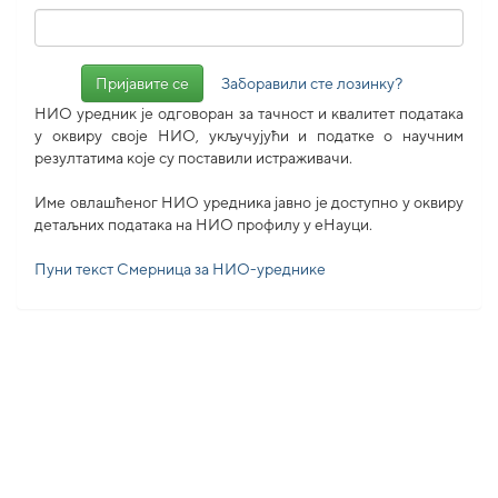
Заборавили сте лозинку?
НИО уредник је одговоран за тачност и квалитет података
у оквиру своје НИО, укључујући и податке о научним
резултатима које су поставили истраживачи.
Име овлашћеног НИО уредника јавно је доступно у оквиру
детаљних података на НИО профилу у еНауци.
Пуни текст Смерница за НИО-уреднике