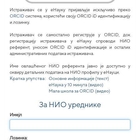
Истраживач се у еНауку пријављује искључиво преко
ORCID
система, користећи своjу ORCID iD идентификацију
и лозинку.
Истраживач се самостално региструје у ORCID, док
регистрацију истраживача у еНауку спроводи НИО
референт, уносом ORCID iD идентификације и осталих
административних података истраживача.
Име овлашћеног НИО референта јавно је доступно у
оквиру детаљних података на НИО профилу у еНауци.
Кратка упутства:
Основне информације (текст)
еНаука у 10 минута (видео)
Мала школа за ORCID (видео)
За НИО уреднике
Имејл
Лозинка: