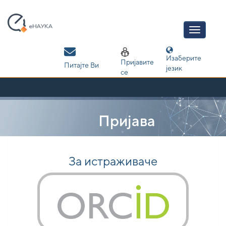
Skip
navigation
Изаберите
Пријавите
Питајте Ви
језик
се
Пријава
За истраживаче