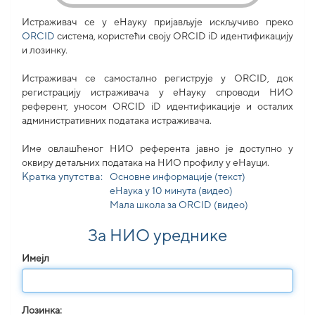
Истраживач се у еНауку пријављује искључиво преко
ORCID
система, користећи своjу ORCID iD идентификацију
и лозинку.
Истраживач се самостално региструје у ORCID, док
регистрацију истраживача у еНауку спроводи НИО
референт, уносом ORCID iD идентификације и осталих
административних података истраживача.
Име овлашћеног НИО референта јавно је доступно у
оквиру детаљних података на НИО профилу у еНауци.
Кратка упутства:
Основне информације (текст)
еНаука у 10 минута (видео)
Мала школа за ORCID (видео)
За НИО уреднике
Имејл
Лозинка: