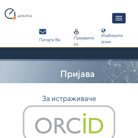
Skip
navigation
Изаберите
Пријавите
Питајте Ви
језик
се
Пријава
За истраживаче