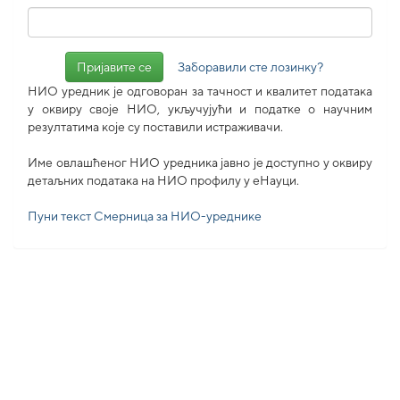
Заборавили сте лозинку?
НИО уредник је одговоран за тачност и квалитет података
у оквиру своје НИО, укључујући и податке о научним
резултатима које су поставили истраживачи.
Име овлашћеног НИО уредника јавно је доступно у оквиру
детаљних података на НИО профилу у еНауци.
Пуни текст Смерница за НИО-уреднике