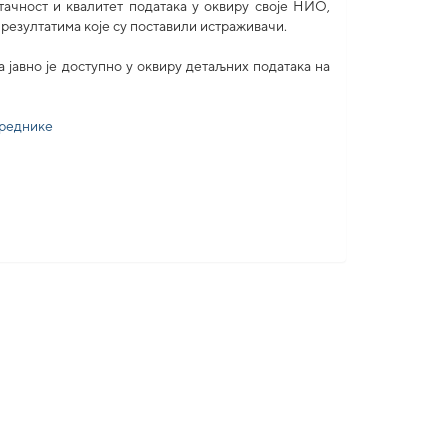
ачност и квалитет података у оквиру своје НИО,
 резултатима које су поставили истраживачи.
авно је доступно у оквиру детаљних података на
уреднике