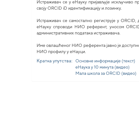
Истраживач се у еНауку пријављује искључиво 
своjу ORCID iD идентификацију и лозинку.
Истраживач се самостално региструје у ORCID, 
еНауку спроводи НИО референт, уносом ORCID
административних података истраживача.
Име овлашћеног НИО референта јавно је доступно
НИО профилу у еНауци.
Кратка упутства:
Основне информације (текст)
еНаука у 10 минута (видео)
Мала школа за ORCID (видео)