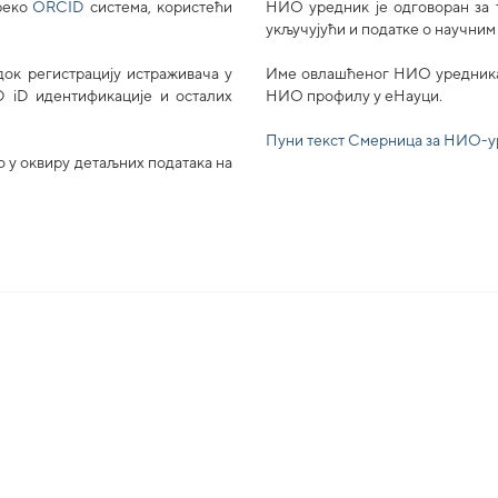
преко
ORCID
система, користећи
НИО уредник је одговоран за т
укључујући и податке о научним
док регистрацију истраживача у
Име овлашћеног НИО уредника ј
 iD идентификације и осталих
НИО профилу у еНауци.
Пуни текст Смерница за НИО-
 у оквиру детаљних података на