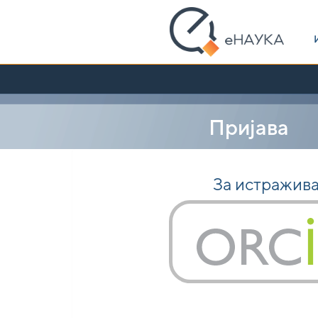
Skip
navigation
Пријава
За истражив