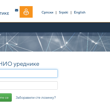
Српски
|
Srpski
|
English
ТИКЕ
 НИО уреднике
Заборавили сте лозинку?