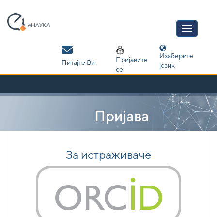
Skip
navigation
Изаберите
Пријавите
Питајте Ви
језик
се
Пријава
За истраживаче