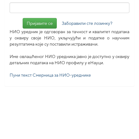
Заборавили сте лозинку?
НИО уредник је одговоран за тачност и квалитет података
у оквиру своје НИО, укључујући и податке о научним
резултатима које су поставили истраживачи.
Име овлашћеног НИО уредника јавно је доступно у оквиру
детаљних података на НИО профилу у еНауци.
Пуни текст Смерница за НИО-уреднике