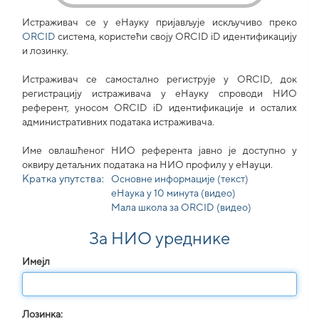
Истраживач се у еНауку пријављује искључиво преко
ORCID
система, користећи своjу ORCID iD идентификацију
и лозинку.
Истраживач се самостално региструје у ORCID, док
регистрацију истраживача у еНауку спроводи НИО
референт, уносом ORCID iD идентификације и осталих
административних података истраживача.
Име овлашћеног НИО референта јавно је доступно у
оквиру детаљних података на НИО профилу у еНауци.
Кратка упутства:
Основне информације (текст)
еНаука у 10 минута (видео)
Мала школа за ORCID (видео)
За НИО уреднике
Имејл
Лозинка: