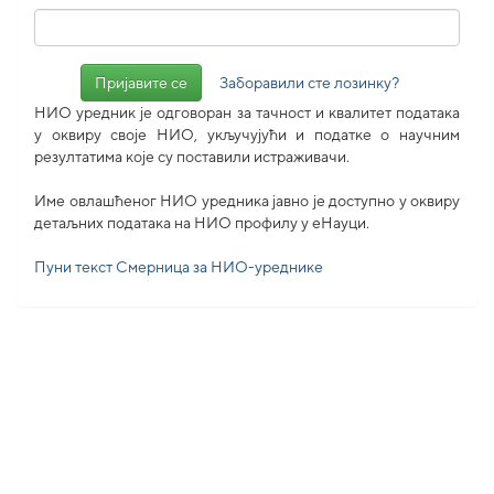
Заборавили сте лозинку?
НИО уредник је одговоран за тачност и квалитет података
у оквиру своје НИО, укључујући и податке о научним
резултатима које су поставили истраживачи.
Име овлашћеног НИО уредника јавно је доступно у оквиру
детаљних података на НИО профилу у еНауци.
Пуни текст Смерница за НИО-уреднике