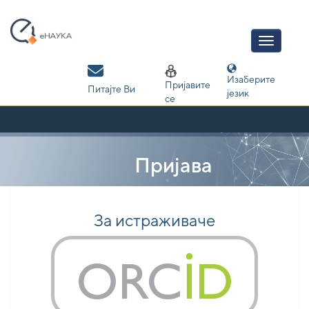
Skip
navigation
Изаберите
Пријавите
Питајте Ви
језик
се
Пријава
За истраживаче