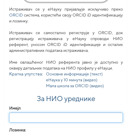
Истраживач се у еНауку пријављује искључиво преко
ORCID
система, користећи своjу ORCID iD идентификацију
и лозинку.
Истраживач се самостално региструје у ORCID, док
регистрацију истраживача у еНауку спроводи НИО
референт, уносом ORCID iD идентификације и осталих
административних података истраживача.
Име овлашћеног НИО референта јавно је доступно у
оквиру детаљних података на НИО профилу у еНауци.
Кратка упутства:
Основне информације (текст)
еНаука у 10 минута (видео)
Мала школа за ORCID (видео)
За НИО уреднике
Имејл
Лозинка: