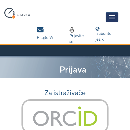
Skip
navigation
Izaberite
Prijavite
Pitajte Vi
jezik
se
Prijava
Za istraživače