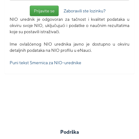
Zaboravili ste lozinku?
NIO urednik je odgovoran za tačnost i kvalitet podataka u
okviru svoje NIO, uključujući i podatke o naučnim rezultatima
koje su postavili istraživači.
Ime ovlašćenog NIO urednika javno je dostupno u okviru
detaljnih podataka na NIO profilu u eNauci.
Puni tekst Smernica za NIO-urednike
Podrška