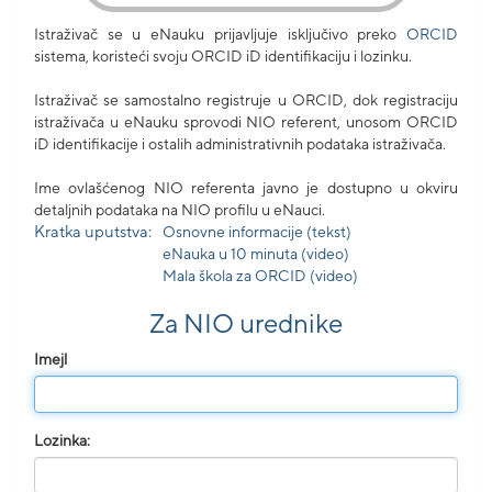
Istraživač se u eNauku prijavljuje isključivo preko
ORCID
sistema, koristeći svoju ORCID iD identifikaciju i lozinku.
Istraživač se samostalno registruje u ORCID, dok registraciju
istraživača u eNauku sprovodi NIO referent, unosom ORCID
iD identifikacije i ostalih administrativnih podataka istraživača.
Ime ovlašćenog NIO referenta javno je dostupno u okviru
detaljnih podataka na NIO profilu u eNauci.
Kratka uputstva:
Osnovne informacije (tekst)
eNauka u 10 minuta (video)
Mala škola za ORCID (video)
Za NIO urednike
Imejl
Lozinka: