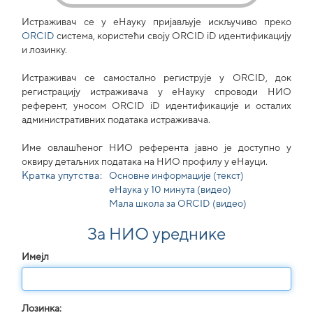
Истраживач се у еНауку пријављује искључиво преко
ORCID
система, користећи своjу ORCID iD идентификацију
и лозинку.
Истраживач се самостално региструје у ORCID, док
регистрацију истраживача у еНауку спроводи НИО
референт, уносом ORCID iD идентификације и осталих
административних података истраживача.
Име овлашћеног НИО референта јавно је доступно у
оквиру детаљних података на НИО профилу у еНауци.
Кратка упутства:
Основне информације (текст)
еНаука у 10 минута (видео)
Мала школа за ORCID (видео)
За НИО уреднике
Имејл
Лозинка: