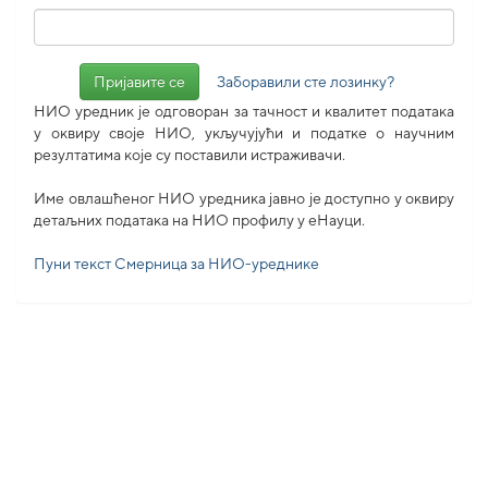
Заборавили сте лозинку?
НИО уредник је одговоран за тачност и квалитет података
у оквиру своје НИО, укључујући и податке о научним
резултатима које су поставили истраживачи.
Име овлашћеног НИО уредника јавно је доступно у оквиру
детаљних података на НИО профилу у еНауци.
Пуни текст Смерница за НИО-уреднике