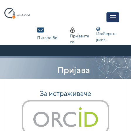
Skip
navigation
Изаберите
Пријавите
Питајте Ви
језик
се
Пријава
За истраживаче