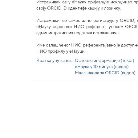
Истраживач се у еНауку пријављује искључиво 
своjу ORCID iD идентификацију и лозинку.
Истраживач се самостално региструје у ORCID, 
еНауку спроводи НИО референт, уносом ORCID
административних података истраживача.
Име овлашћеног НИО референта јавно је доступно
НИО профилу у еНауци.
Кратка упутства:
Основне информације (текст)
еНаука у 10 минута (видео)
Мала школа за ORCID (видео)