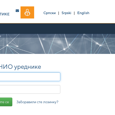
Српски
|
Srpski
|
English
ТИКЕ
 НИО уреднике
Заборавили сте лозинку?