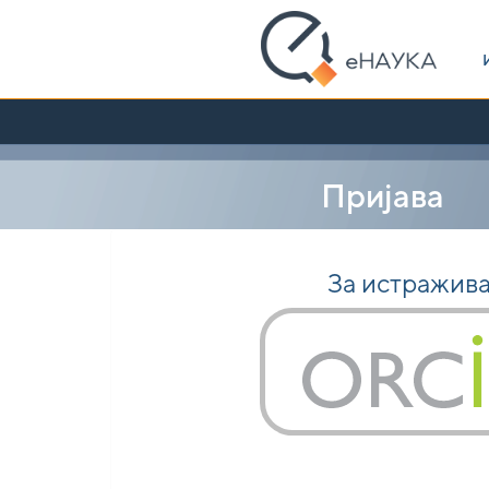
Skip
navigation
Пријава
За истражив