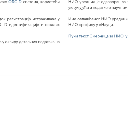
преко
ORCID
система, користећи
НИО уредник је одговоран за т
укључујући и податке о научним
док регистрацију истраживача у
Име овлашћеног НИО уредника ј
 iD идентификације и осталих
НИО профилу у еНауци.
Пуни текст Смерница за НИО-
 у оквиру детаљних података на