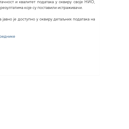
ачност и квалитет података у оквиру своје НИО,
 резултатима које су поставили истраживачи.
авно је доступно у оквиру детаљних података на
уреднике