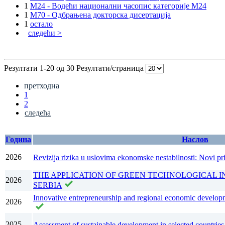
1
M24 - Водећи национални часопис категорије M24
1
M70 - Одбрањена докторска дисертација
1
остало
следећи >
Резултати 1-20 од 30
Резултати/страница
претходна
1
2
следећа
Година
Наслов
2026
Revizija rizika u uslovima ekonomske nestabilnosti: Novi pris
THE APPLICATION OF GREEN TECHNOLOGICAL I
2026
SERBIA
Innovative entrepreneurship and regional economic developme
2026
2025
Assessment of sustainable development in selected countrie