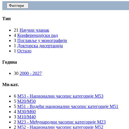
Филтери
Тип
21
Научни чланак
4
Конференцијски рад
3
Поглавље у монографији
1
Докторска дисертација
1
Остало
Година
30
2000 - 2027
Мп-кат.
6
M53 - Национални часопис категорије M53
5
M20/M50
5
M51 - Водећи национални часопис категорије M51
4
M30/M60
3
M10/M40
2
M23 - Међународни часопис категорије M23
2
M52 - Национални часопис категорије M52