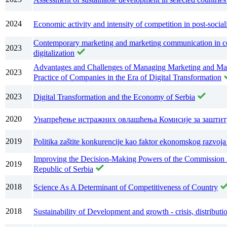
2024
Economic activity and intensity of competition in post-sociali
Contemporary marketing and marketing communication in c
2023
digitalization
Advantages and Challenges of Managing Marketing and Mar
2023
Practice of Companies in the Era of Digital Transformation
2023
Digital Transformation and the Economy of Serbia
2020
Унапређење истражних овлашћења Комисије за заштит
2019
Politika zaštite konkurencije kao faktor ekonomskog razvoja 
Improving the Decision‐Making Powers of the Commission fo
2019
Republic of Serbia
2018
Science As A Determinant of Competitiveness of Country
2018
Sustainability of Development and growth - crisis, distribut