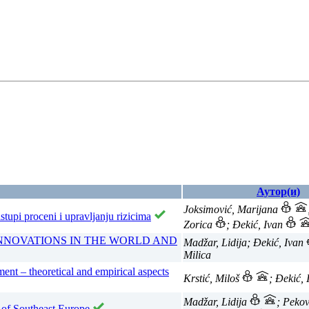
Аутор(и)
Joksimović, Marijana
tupi proceni i upravljanju rizicima
Zorica
; Đekić, Ivan
NNOVATIONS IN THE WORLD AND
Madžar, Lidija; Đekić, Ivan
Milica
nt – theoretical and empirical aspects
Krstić, Miloš
; Đekić,
Madžar, Lidija
; Peko
s of Southeast Europe