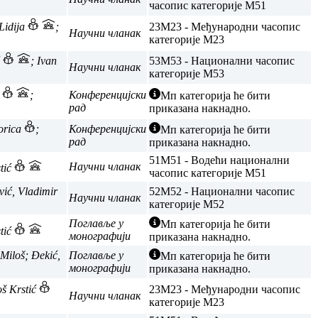
часопис категорије M51
Lidija
;
23
M23 - Међународни часопис
Научни чланак
категорије M23
ć
; Ivan
53
M53 - Национални часопис
Научни чланак
категорије M53
ć
;
Конференцијски
Мп категорија ће бити
рад
приказана накнадно.
Zorica
;
Конференцијски
Мп категорија ће бити
рад
приказана накнадно.
51
M51 - Водећи национални
Научни чланак
stić
часопис категорије M51
vić, Vladimir
52
M52 - Национални часопис
Научни чланак
категорије M52
Поглавље у
Мп категорија ће бити
stić
монографији
приказана накнадно.
 Miloš; Đekić,
Поглавље у
Мп категорија ће бити
монографији
приказана накнадно.
oš Krstić
23
M23 - Међународни часопис
Научни чланак
категорије M23