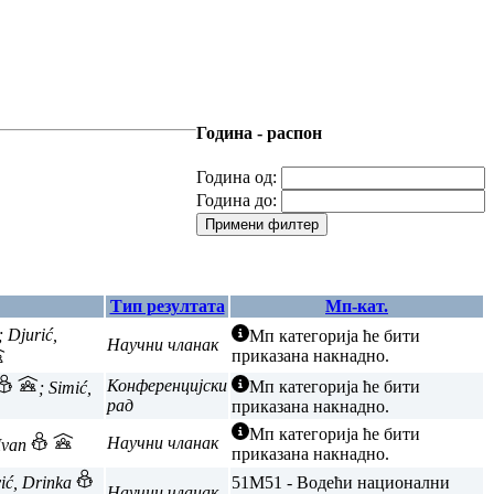
Година - распон
Година од:
Година до:
Примени филтер
Тип резултата
Мп-кат.
; Djurić,
Мп категорија ће бити
Научни чланак
приказана накнадно.
Конференцијски
Мп категорија ће бити
; Simić,
рад
приказана накнадно.
Мп категорија ће бити
Научни чланак
 Ivan
приказана накнадно.
vić, Drinka
51
M51 - Водећи национални
Научни чланак