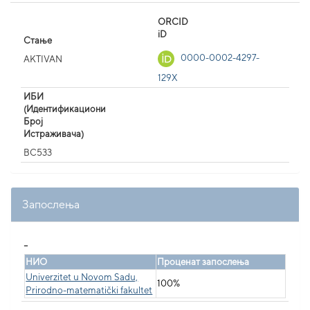
ORCID
iD
Стање
0000-0002-4297-
AKTIVAN
129X
ИБИ
(Идентификациони
Број
Истраживача)
BC533
Запослења
_
НИО
Проценат запослења
Univerzitet u Novom Sadu,
100%
Prirodno-matematički fakultet