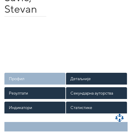
Stevan
Профил
Детаљније
Резултати
Секундарна ауторства
Индикатори
Статистике