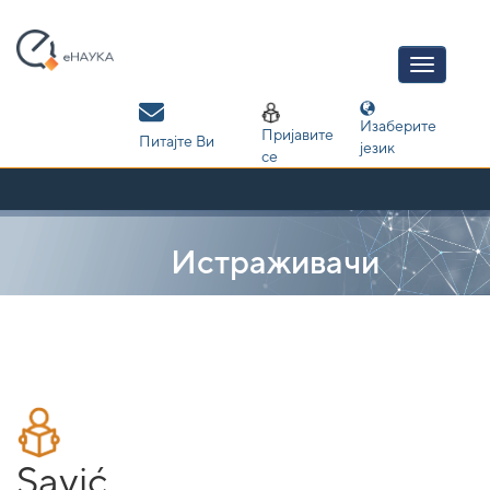
Skip
navigation
Изаберите
Пријавите
Питајте Ви
језик
се
Истраживачи
Savić,