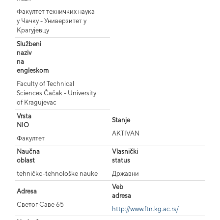
Факултет техничких наука
у Чачку - Универзитет у
Крагујевцу
Službeni
naziv
na
engleskom
Faculty of Technical
Sciences Čačak - University
of Kragujevac
Vrsta
Stanje
NIO
AKTIVAN
Факултет
Naučna
Vlasnički
oblast
status
tehničko-tehnološke nauke
Државни
Veb
Adresa
adresa
Светог Саве 65
http://www.ftn.kg.ac.rs/