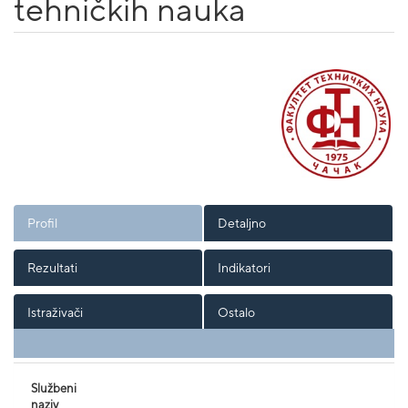
tehničkih nauka
Profil
Detaljno
Rezultati
Indikatori
Istraživači
Ostalo
Službeni
naziv