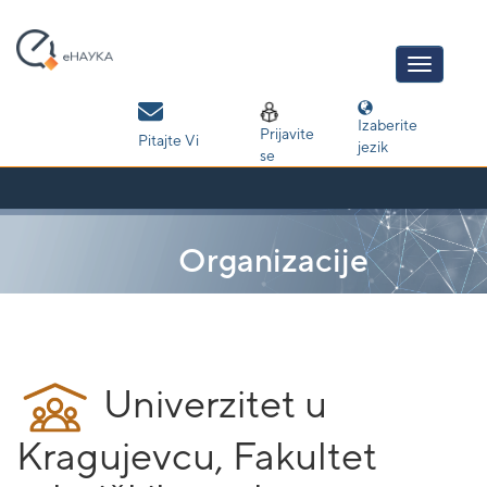
Skip
navigation
Izaberite
Prijavite
Pitajte Vi
jezik
se
Organizacije
Univerzitet u
Kragujevcu, Fakultet