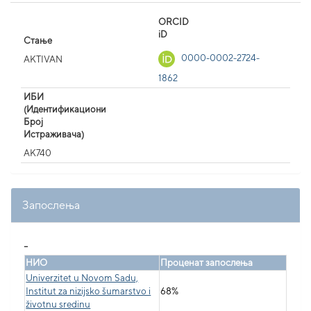
ORCID
iD
Стање
0000-0002-2724-
AKTIVAN
1862
ИБИ
(Идентификациони
Број
Истраживача)
AK740
Запослења
_
НИО
Проценат запослења
Univerzitet u Novom Sadu,
Institut za nizijsko šumarstvo i
68%
životnu sredinu