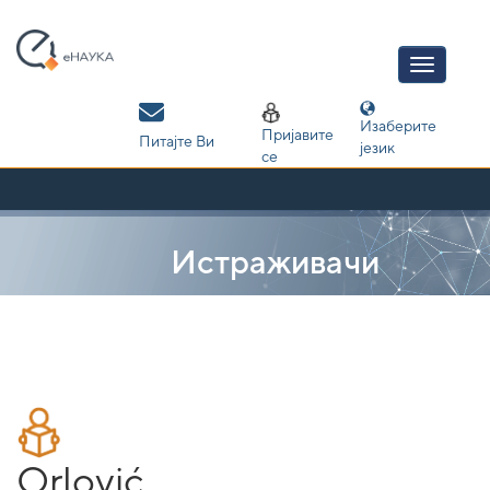
Skip
navigation
Изаберите
Пријавите
Питајте Ви
језик
се
Истраживачи
Orlović,