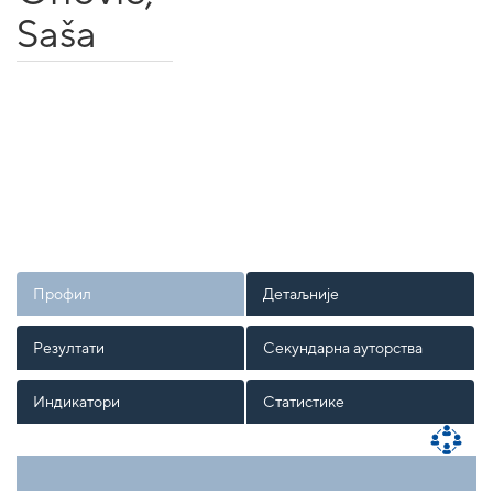
Saša
Профил
Детаљније
Резултати
Секундарна ауторства
Индикатори
Статистике