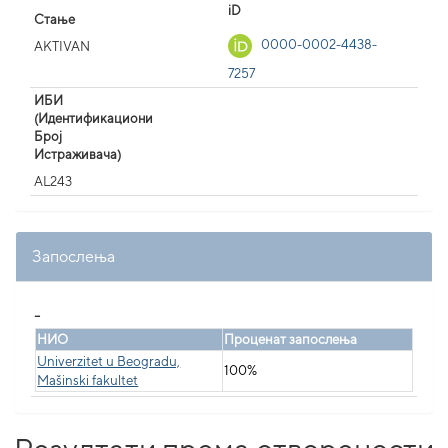
iD
Стање
0000-0002-4438-
AKTIVAN
7257
ИБИ
(Идентификациони
Број
Истраживача)
AL243
Запослења
_
НИО
Проценат запослења
Univerzitet u Beogradu,
100%
Mašinski fakultet