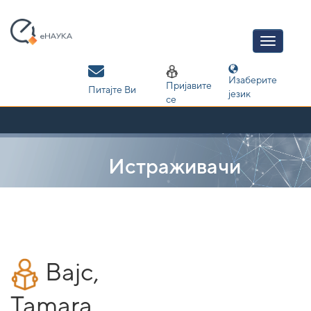
Skip
navigation
Изаберите
Пријавите
Питајте Ви
језик
се
Истраживачи
Bajc,
Tamara