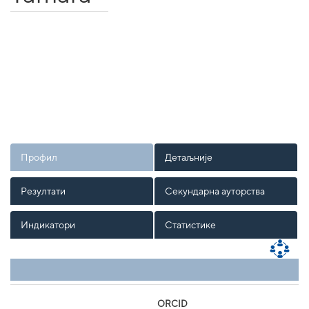
Профил
Детаљније
Резултати
Секундарна ауторства
Индикатори
Статистике
ORCID