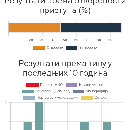
Резултати према отворености
приступа (%)
Резултати према типу у
последњих 10 година