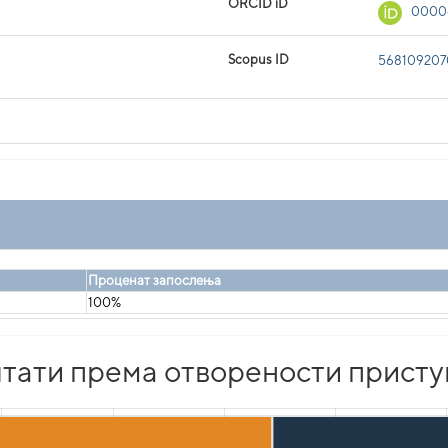
ORCID iD
0000
Scopus ID
56810920
Проценат запослења
100%
тати према отворености присту