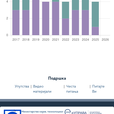
Подршка
Упутства
|
Видео
|
Честа
|
Питајте
материјали
питања
Ви
Министарство науке, технолошког