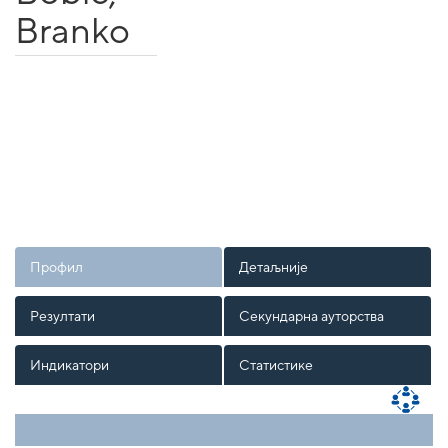
Branko
Профил
Детаљније
Резултати
Секундарна ауторства
Индикатори
Статистике