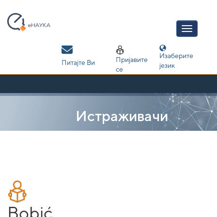
Skip
navigation
Изаберите
Пријавите
Питајте Ви
језик
се
Истраживачи
Bobić,