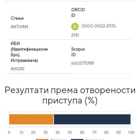
ORCID
iD
Стање
0000-0002-2972-
AKTIVAN
2141
ИБИ
(Идентификациони
Scopus
Број
ID
Истраживача)
6602175788
AH030
Резултати према отворености
приступа (%)