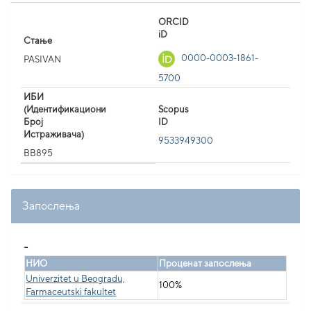
ORCID
iD
Стање
0000-0003-1861-
PASIVAN
5700
ИБИ
(Идентификациони
Scopus
Број
ID
Истраживача)
9533949300
BB895
Запослења
_
НИО
Проценат запослења
Univerzitet u Beogradu,
100%
Farmaceutski fakultet