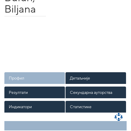
Biljana
Профил
Детаљније
Резултати
Секундарна ауторства
Индикатори
Статистике