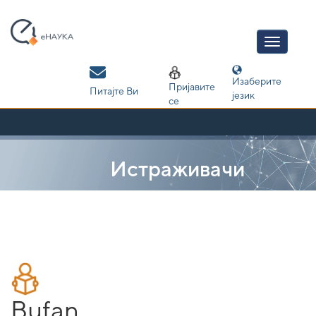
Skip
navigation
Изаберите
Пријавите
Питајте Ви
језик
се
Истраживачи
Bufan,