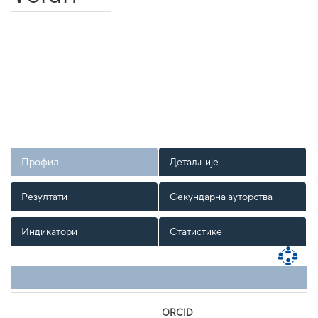
Профил
Детаљније
Резултати
Секундарна ауторства
Индикатори
Статистике
ORCID