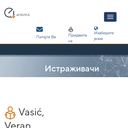
Skip
navigation
Изаберите
Пријавите
Питајте Ви
језик
се
Истраживачи
Vasić,
Veran