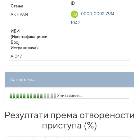
iD
Стање
0000-0002-7634-
AKTIVAN
1042
ИБИ
(Идентификациони
Број
Истраживача)
AI047
Запослења
Учитавање...
Резултати према отворености
приступа (%)