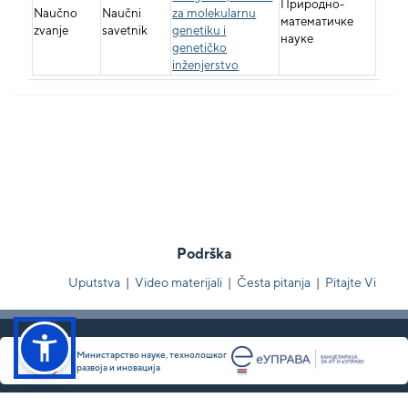
Природно-
Naučno
Naučni
za molekularnu
математичке
zvanje
savetnik
genetiku i
науке
genetičko
inženjerstvo
Podrška
Uputstva
|
Video materijali
|
Česta pitanja
|
Pitajte Vi
Министарство науке, технолошког
развоја и иновација