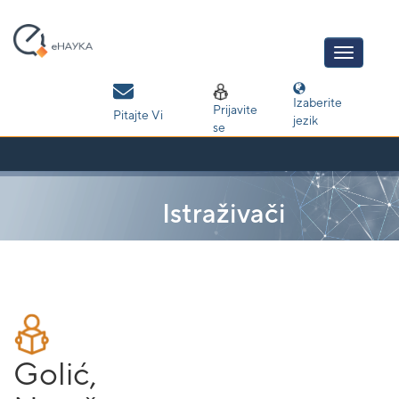
Skip
navigation
Izaberite
Prijavite
Pitajte Vi
jezik
se
Istraživači
Golić,