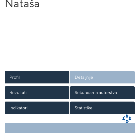
Nataša
Profil
Detaljnije
Rezultati
Sekundarna autorstva
Indikatori
Statistike