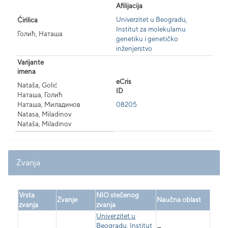
Afilijacija
Univerzitet u Beogradu,
Ćirilica
Institut za molekularnu
Голић, Наташа
genetiku i genetičko
inženjerstvo
Varijante
imena
eCris
Nataša, Golić
ID
Наташа, Голић
Наташа, Миладинов
08205
Natasa, Miladinov
Nataša, Miladinov
Zvanja
Vrsta
NIO stečenog
Zvanje
Naučna oblast
zvanja
zvanja
Univerzitet u
Beogradu, Institut