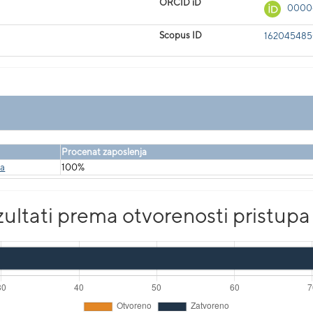
ORCID iD
0000
Scopus ID
16204548
Procenat zaposlenja
ka
100%
ultati prema otvorenosti pristupa