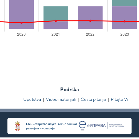
Podrška
Uputstva
|
Video materijali
|
Česta pitanja
|
Pitajte Vi
Министарство науке, технолошког
развоја и иновација