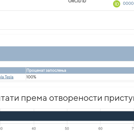
ORCID iD
0000
Проценат запослења
la Tesla
100%
тати према отворености присту