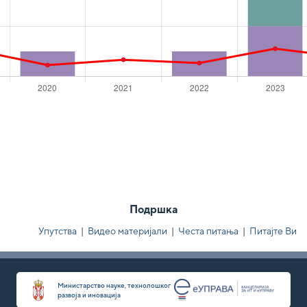
Подршка
Упутства
|
Видео материјали
|
Честа питања
|
Питајте Ви
Министарство науке, технолошког
развоја и иновација