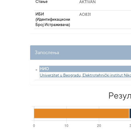
Стање
AKTIVAN
ИБИ
AO831
(Идентификациони
Број Истраживача)
Запослења
_
НИО
Univerzitet u Beogradu, Elektrotehnički institut Niko
Резул