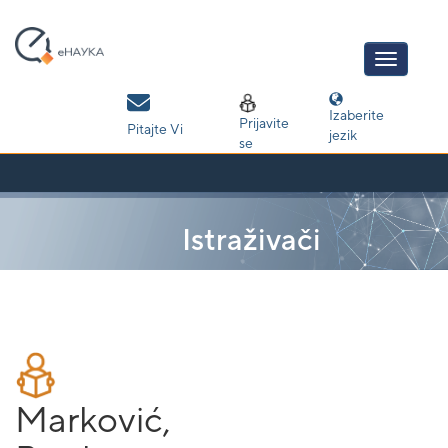
Skip
navigation
Izaberite
Prijavite
Pitajte Vi
jezik
se
Istraživači
Marković,