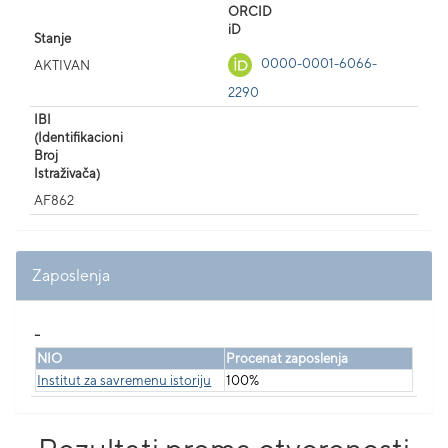
ORCID
iD
Stanje
0000-0001-6066-
AKTIVAN
2290
IBI
(Identifikacioni
Broj
Istraživača)
AF862
Zaposlenja
_
NIO
Procenat zaposlenja
Institut za savremenu istoriju
100%