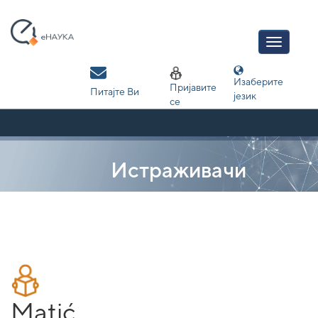
Skip
navigation
Изаберите
Пријавите
Питајте Ви
језик
се
Истраживачи
Matić,