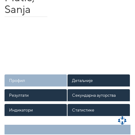
Sanja
Профил
Детаљније
Резултати
Секундарна ауторства
Индикатори
Статистике