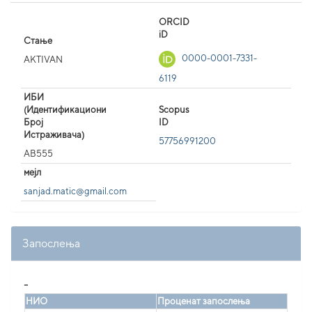
ORCID
iD
Стање
0000-0001-7331-
AKTIVAN
6119
ИБИ
(Идентификациони
Scopus
Број
ID
Истраживача)
57756991200
AB555
мејл
sanjad.matic@gmail.com
Запослења
_
НИО
Проценат запослења