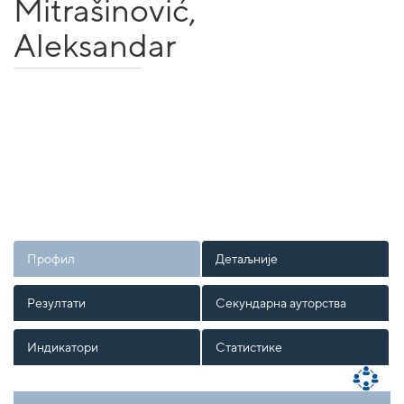
Mitrašinović,
Aleksandar
Профил
Детаљније
Резултати
Секундарна ауторства
Индикатори
Статистике