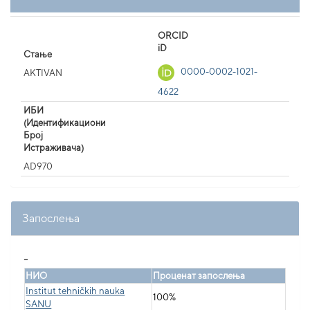
ORCID
iD
Стање
0000-0002-1021-
AKTIVAN
4622
ИБИ
(Идентификациони
Број
Истраживача)
AD970
Запослења
_
НИО
Проценат запослења
Institut tehničkih nauka
100%
SANU