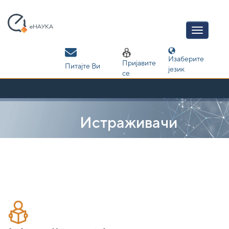
Skip
navigation
Изаберите
Пријавите
Питајте Ви
језик
се
Истраживачи