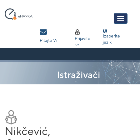
Skip
navigation
Izaberite
Prijavite
Pitajte Vi
jezik
se
Istraživači
Nikčević,