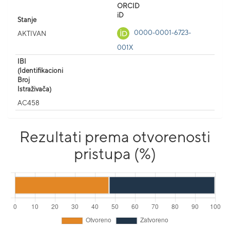
ORCID
iD
Stanje
0000-0001-6723-
AKTIVAN
001X
IBI
(Identifikacioni
Broj
Istraživača)
AC458
Rezultati prema otvorenosti
pristupa (%)