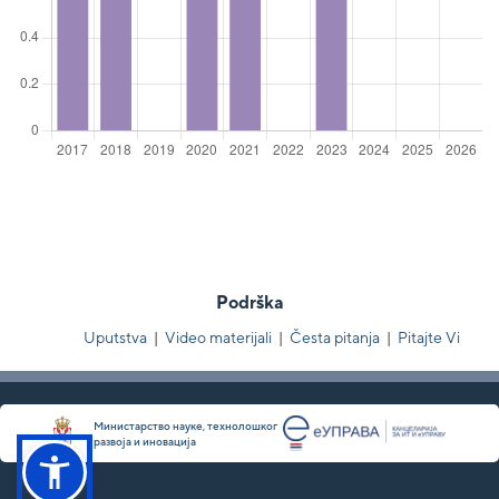
Podrška
Uputstva
|
Video materijali
|
Česta pitanja
|
Pitajte Vi
Министарство науке, технолошког
развоја и иновација