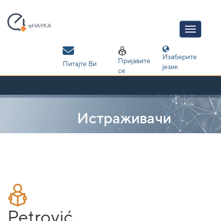
Skip
navigation
Изаберите
Пријавите
Питајте Ви
језик
се
Истраживачи
Petrović,