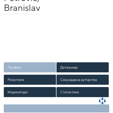
Branislav
Профил
Детаљније
Резултати
Секундарна ауторства
Индикатори
Статистике