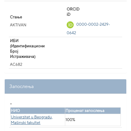
ORCID
iD
Стање
0000-0002-2429-
AKTIVAN
0642
ИБИ
(Идентификациони
Број
Истраживача)
AC682
Запослења
_
НИО
Проценат запослења
Univerzitet u Beogradu,
100%
Mašinski fakultet